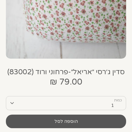
סדין ג׳רסי ״אריאל״-פרחוני ורוד (83002)
79.00 ₪
כמות
1
הוספה לסל