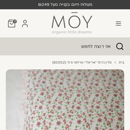
לג
משלוח חינם בקנייה מעל ₪249
חפש
אני
0
רוצה
לחפש
חפש
סגור
אני
חיפוש
רוצה
לחפש
בית
סדין ג׳רסי ״אריאל״-פרחוני ורוד (83002)