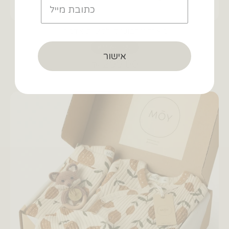
מארז ״גלבוע״ קולקציית אדמה
חיסכון של ₪33
אישור
299.00 ₪