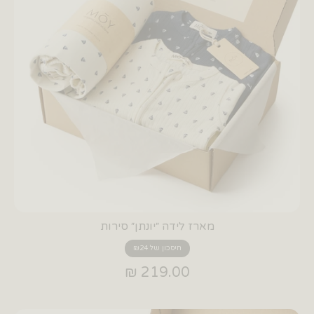
מארז לידה ״יונתן״ סירות
חיסכון של ₪24
219.00 ₪