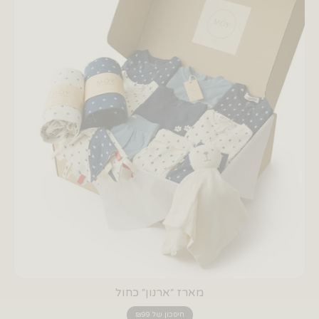
מארז ״ארנון״ כחול
חיסכון של ₪99