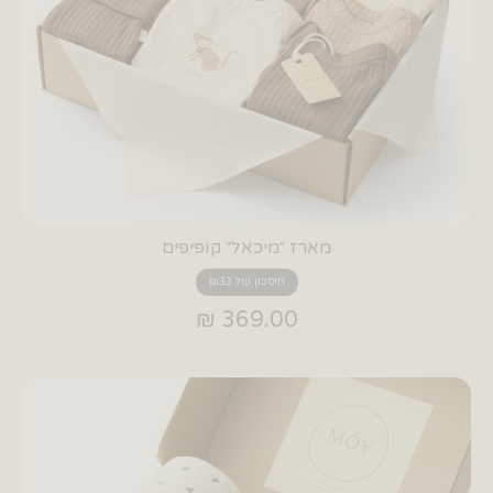
מארז ״מיכאל״ קופיפים
חיסכון של ₪33
369.00 ₪