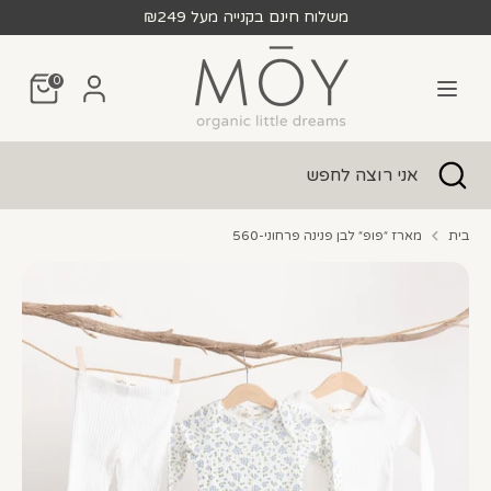
לג
משלוח חינם בקנייה מעל ₪249
חפש
אני
0
רוצה
לחפש
חפש
סגור
אני
חיפוש
רוצה
לחפש
בית
מארז ״פופ״ לבן פנינה פרחוני-560