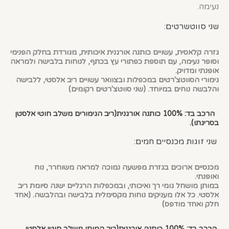
נעימה.
שני סווטשרטים:
גזרה קלאסית, עשויים כותנה אורגנית איכותית, מגורדת בחלק הפנימי
וסופר נעימה, עם תוספת כפתורי עץ בכתף, לנוחות בלבישה ולמראה
אופנתי ומדויק.
גימורי הסווטצ'רטים במכפלות ובצוואר עשויים ריב אלסטי, ללבישה
והלבשה נוחים במיוחד. (שני סווטצ'רטים רקומים)
הרכב בד: 100% כותנה אורגנית(ריב הגימורים משלב חוטי אלסטן
בסריגתו).
שני זוגות מכנסיים חמים:
מכנסיים ארוכים בגזרת מפשעה נמוכה למראה משוחרר, נוח
ואופנתי.
במותן מושחל גומי רך ואיכותי, ובמכפלות הרגליים ישנה סיומת ריב
אלסטי. כל אלו מעניקים נוחות מקסימלית בלבישה ובהלבשה. (אחד
חלק ואחד מודפס)
הרכב בד: 100% כותנה אורגנית(ריב המותן משלב חוטי אלסטן