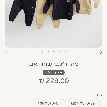
מארז ״ניב״ שחור אבן
חיסכון של ₪24
229.00 ₪
מידה
0-3m (עד 4קג)
3-6m (עד 6קג)