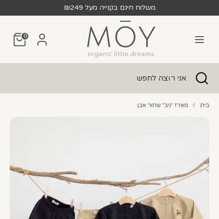
לג
משלוח חינם בקנייה מעל ₪249
חפש
אני
0
רוצה
לחפש
חפש
סגור
אני
חיפוש
רוצה
לחפש
בית
מארז ״ניב״ שחור אבן