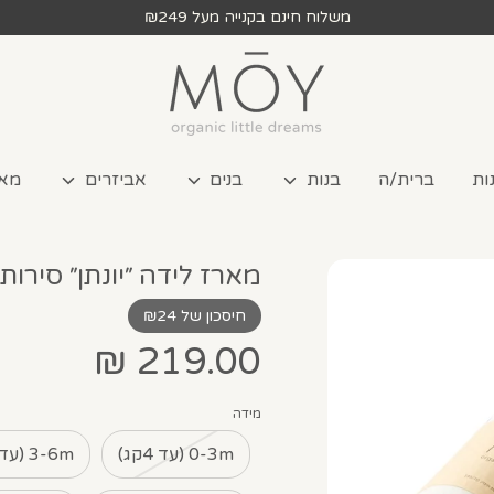
משלוח חינם בקנייה מעל ₪249
ות
ברית/ה
בנות
בנים
אביזרים
מאר
מארז לידה ״יונתן״ סירות
חיסכון של ₪24
219.00 ₪
מידה
0-3m (עד 4קג)
3-6m (עד 6קג)