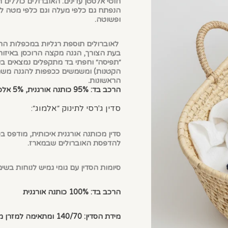
חוטי אלסטן עדינים. האוברולים כוללים 
הנפתח גם כלפי מעלה וגם כלפי מטה ל
ופשוטה.
לאוברולים תוספת רגליות במכפלות הר
בעת הצורך, הגנה מקצה הרוכסן באיזור
״תפיסה״ וחפתי בד מתקפלים נמצאים ב
הקטנות) ומשמשים ככפפות להגנה משריטו
הראשונות.
הרכב בד: 95% כותנה אורגנית, 5% אלסטן
סדין ג'רסי לתינוק ״אלמוג״:
סדין מכותנה אורגנית איכותית, מודפס ב
להדפסת האוברולים שבמארז.
סיומות הסדין עם גומי גמיש לנוחות בשי
הרכב בד: 100% כותנה אורגנית
מידת הסדין: 140/70 ומתאימה למזרן מיטת תינוק סטנדרטית