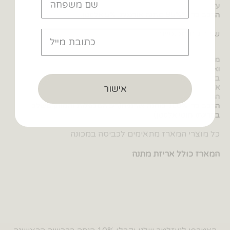
עדינה בצבע הבד ופפיון קטנטן.(אחד מודפס ואחד חלק(.
הרכב בד: 95%% כותנה אורגנית, 5% אלסטן.
שני זוגות מכנסיים:
מכנסיים ארוכים בגזרת מפשעה נמוכה למראה משוחרר, נוח
ואופנתי.
במותן מושחל גומי רך ואיכותי, ובמכפלות הרגליים ישנה סיומת ריב
אישור
אלסטי. כל אלו מעניקים נוחות מקסימלית בלבישה ובהלבשה.
המכנסיים עשויים בד פוטר מחמם ומגורד בחלקו הפנימי
הרכב בד: 100% כותנה אורגנית(ריב המכפלות והמותן משלב
בסריגתו חוטי אלסטן)
כל מוצרי המארז מתאימים לכביסה במכונה
המארז כולל אריזת מתנה