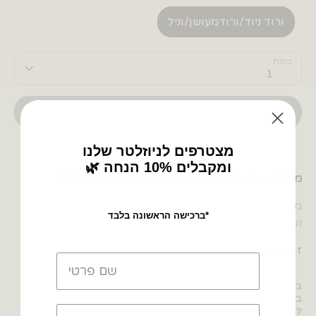
ורוד ניוד/ורודמעושן/וניל
כמות
1
יש לבחור מידה
מצטרפים לניוזלטר שלנו
🌿 ומקבלים 10% הנחה
מארז מפנק הכולל 4 מוצרים וקופסת אריזה מפנקת:
מוצרי המארז עשויים
כותנה אורגנית
איכותית, רכה וסופר
ברכישה הראשונה בלבד*
נעימה.
זוג בגדי גוף:
בגדי גוף בטקסטורת ריב שטוח, נוחים מאד ללבישה, שומרים על
בטן הקטנטים עטופה גם בזמן תנועה, ובעלי תיקתקים במפשעה
להחלפת חיתול פשוטה. מפתח הצוואר מעטור ברקמת קרושה