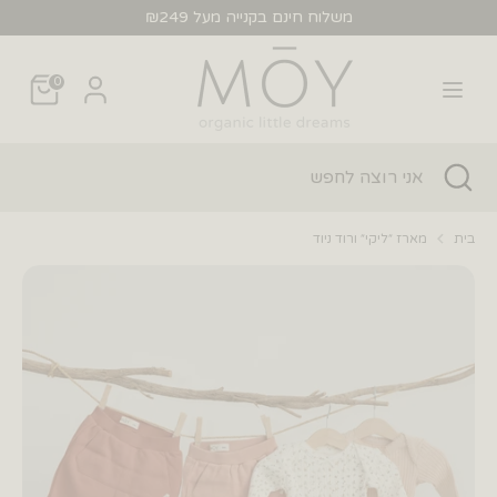
לג
משלוח חינם בקנייה מעל ₪249
חפש
אני
0
רוצה
לחפש
חפש
סגור
אני
חיפוש
רוצה
לחפש
בית
מארז ״ליקי״ ורוד ניוד