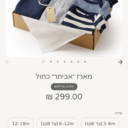
מארז ״אביתר״ כחול
חיסכון של ₪73
299.00 ₪
מידה
3-6m (עד 6קג)
6-12m (עד 8קג)
12-18m