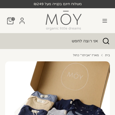
לג
משלוח חינם בקנייה מעל ₪249
חפש
אני
0
רוצה
לחפש
חפש
סגור
אני
חיפוש
רוצה
לחפש
בית
מארז ״אביתר״ כחול